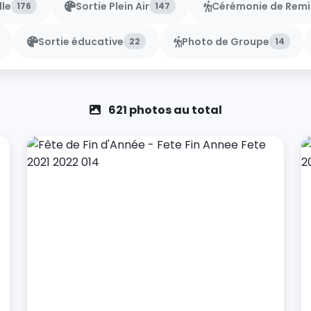
lle
Sortie Plein Air
Cérémonie de Remis
176
147
Sortie éducative
Photo de Groupe
22
14
621 photos au total